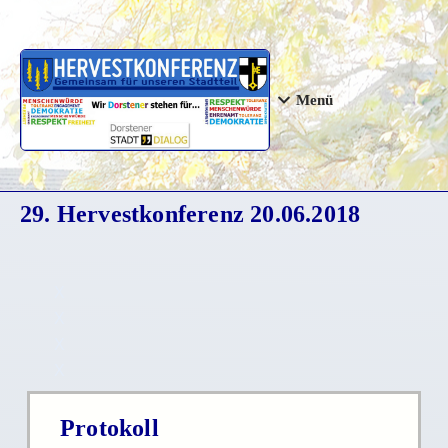
Menü
29. Hervestkonferenz 20.06.2018
X
X
X
X
Protokoll