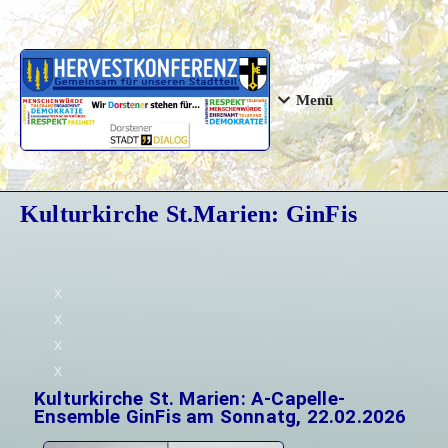
Menü
Kulturkirche St.Marien: GinFis
x
x
x
x
Kulturkirche St. Marien: A-Capelle-
Ensemble GinFis am Sonnatg, 22.02.2026